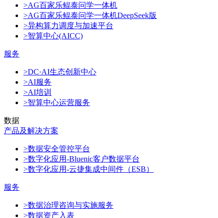
>AG百家乐鲲泰问学一体机
>AG百家乐鲲泰问学一体机DeepSeek版
>异构算力调度与加速平台
>智算中心(AICC)
服务
>DC·AI生态创新中心
>AI服务
>AI培训
>智算中心运营服务
数据
产品及解决方案
>数据安全管控平台
>数字化应用-Bluenic客户数据平台
>数字化应用-云捷集成中间件（ESB）
服务
>数据治理咨询与实施服务
>数据资产入表