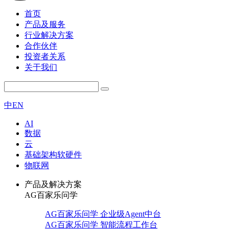
首页
产品及服务
行业解决方案
合作伙伴
投资者关系
关于我们
中
EN
AI
数据
云
基础架构软硬件
物联网
产品及解决方案
AG百家乐问学
AG百家乐问学 企业级Agent中台
AG百家乐问学 智能流程工作台